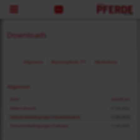
Abo
Downloads
Allgemein
Bayernspferde.TV
Mediadaten
Allgemein
Datei
erstellt am
Widerrufsrecht
07.08.2022
Teilnahmebedingungen Fotowettbewerb
17.06.2025
Teilnahmebedingungen Probeabo
17.06.2025