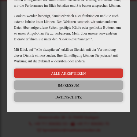
wir die Performance im Blick behalten und Sie besser ansprechen können.
Cookies werden benötigt, damit technisch alles funktioniert und Sie auch
externe Inhalte lesen können. Des Weiteren sammeln wir unter anderem
Daten über aufgerufene Seiten, getätigte Käufe oder geklickte Buttons, um
so unser Angebot an Sie zu verbessern. Mehr über unsere verwendeten
Mein Plus
Dienste erfahren Sie unter den "
Cookie-Einstellungen
".
Kontakt
Mit Klick auf "Alle akzeptieren" erklären Sie sich mit der Verwendung
Bewerbung
dieser Dienste einverstanden. Ihre Einwilligung können Sie jederzeit mit
Downloads
Wirkung auf die Zukunft widerrufen oder ändern.
Newsletter
Barrierefreiheit
ALLE AKZEPTIEREN
Widerruf
Impressum
IMPRESSUM
Datenschutz
AGB
DATENSCHUTZ
Matthaes Medien GmbH & Co.KG
Motorstraße 38 • D-70499 Stuttgart
+49 711 806082-53
•
+49 711 806082-70
bpredaktion@matthaesmedien.de