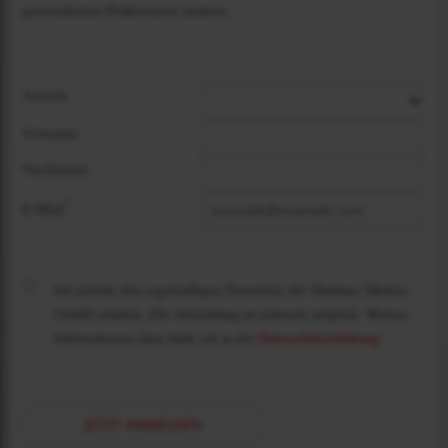
persönlichen Präferenzen ändern.
Anrede
Vorname
Nachname
*
E-Mail
Ich möchte den regelmäßigen Newsletter der Matthaes Medien
GmbH erhalten. Die Abmeldung ist jederzeit möglich. Weitere
Informationen dazu finde ich in der
Datenschutzerklärung
.
JETZT ANMELDEN