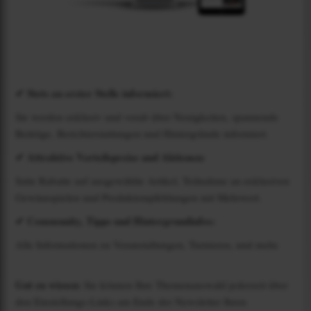
✔ Stets an erster Stelle informiert:
Sie werden exklusiv und vorab über Neuigkeiten, spannende
Beiträge, Berichterstattungen und Hintergründe informiert.
✔ Attraktive Vorteilspreise und Aktionen:
Satte Rabatte auf ausgewählte Artikel, Teilnahme an exklusiven
Gewinnspielen und Produktempfehlungen mit Mehrwert.
✔ Community, Tipps und Hintergrundinfos:
Alle Informationen zu Veranstaltungen, Turnieren, und mehr.
Gut zu wissen:
Sie können Ihre Themenauswahl jederzeit über
den Einstellungs-Links am Ende der Newsletter Ihren