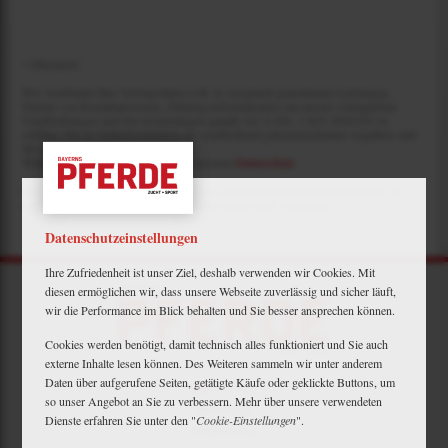
* Pflichtfeld
Wir verarbeiten Ihre Vertragsdaten (z.B. in Anspruch genommene Leistungen,
Namen von Kontaktpersonen, Zahlungsinformationen) um unsere vertraglichen
Verpflichtungen und Serviceleistungen gemäß Art. 6 Abs. 1 lit b. DSGVO zu
erfüllen. Die in Onlineformularen als verpflichtend gekennzeichneten Angaben sind
für den Vertragsschluss erforderlich.
Weitere Informationen finden Sie in unserem
Datenschutz
.
Streitbeilegung:
Wir sind zur Teilnahme an einem Streitbeilegungsverfahren vor
einer Verbraucherschlichtungsstelle weder bereit noch verpflichtet.
Datenschutzeinstellungen
Ihre Zufriedenheit ist unser Ziel, deshalb verwenden wir Cookies. Mit
diesen ermöglichen wir, dass unsere Webseite zuverlässig und sicher läuft,
wir die Performance im Blick behalten und Sie besser ansprechen können.
Cookies werden benötigt, damit technisch alles funktioniert und Sie auch
externe Inhalte lesen können. Des Weiteren sammeln wir unter anderem
Daten über aufgerufene Seiten, getätigte Käufe oder geklickte Buttons, um
Mein Plus
so unser Angebot an Sie zu verbessern. Mehr über unsere verwendeten
Kontakt
Dienste erfahren Sie unter den "
Cookie-Einstellungen
".
Bewerbung