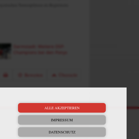
ayerischen Turnierplätzen als Begleiterin
Darmstadt: Weitere DSP-
Champions bei den Ponys
Bewerten
Übersicht
ALLE AKZEPTIEREN
Mein Plus
IMPRESSUM
Kontakt
DATENSCHUTZ
Bewerbung