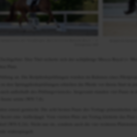
hampionesse der Vierjährigen: Best Secret mit Ramona Ritzel / ©
Reitpferdechampio
Fotoagentur Dill
chtgebiet. Den Titel sicherte sich der achtjährige Mocca Royal (v. Mor
ten Platz.
er Prüfung an. Die Reitpferdeprüfungen wurden im Rahmen eines Pilotpr
 den Springpferdeprüfungen erhielten die Pferde vor ihrem Start in je
auch außerhalb des Prüfungsvierecks. Insgesamt standen vier Paare in de
Szene setzte (WN 7,8).
ten erneut gemischt. Die acht besten Paare des Vortags präsentierten si
 Secret eine Aufholjagd. Vom vierten Platz am Vortag kletterte das Paa
orf (WN 8,24). Nicht nur sie, sondern auch die vier weiteren Platzierten
rde widerspiegelt.