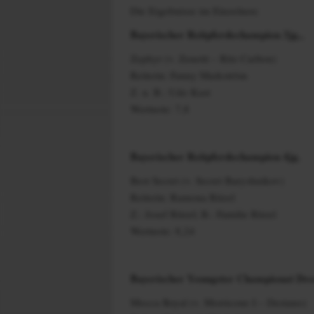
Die Ergebnisse im Einzelnen:
Bayerischer Reitpferdechampion 3jg.,
Zephyr (v. Zenetti – Ritz Carlton)
Reiterin: Fanny Markström
Z. u. B.: Udo Kast
Wertnote: 7,8
Bayerischer Reitpferdechampion 4jg.
Best Secret (v. Secret Baryshnikov)
Reiterin: Ramona Ritzel
Z.: Josef Ritzel; B.: Familie Ritzel
Wertnote: 8,24
Bayerischer Youngster Championat Dress
Mocca Royal (v. Morricone I – Destano)