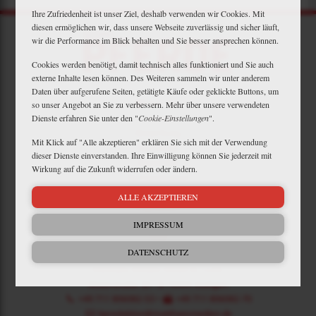
Ihre Zufriedenheit ist unser Ziel, deshalb verwenden wir Cookies. Mit
diesen ermöglichen wir, dass unsere Webseite zuverlässig und sicher läuft,
wir die Performance im Blick behalten und Sie besser ansprechen können.
Cookies werden benötigt, damit technisch alles funktioniert und Sie auch
externe Inhalte lesen können. Des Weiteren sammeln wir unter anderem
Daten über aufgerufene Seiten, getätigte Käufe oder geklickte Buttons, um
Mein Plus
so unser Angebot an Sie zu verbessern. Mehr über unsere verwendeten
Kontakt
Dienste erfahren Sie unter den "
Cookie-Einstellungen
".
Bewerbung
Mit Klick auf "Alle akzeptieren" erklären Sie sich mit der Verwendung
Downloads
dieser Dienste einverstanden. Ihre Einwilligung können Sie jederzeit mit
Newsletter
Wirkung auf die Zukunft widerrufen oder ändern.
Barrierefreiheit
Widerruf
ALLE AKZEPTIEREN
Impressum
Datenschutz
IMPRESSUM
AGB
DATENSCHUTZ
Matthaes Medien GmbH & Co.KG
Motorstraße 38 • D-70499 Stuttgart
+49 711 806082-53
•
+49 711 806082-70
bpredaktion@matthaesmedien.de