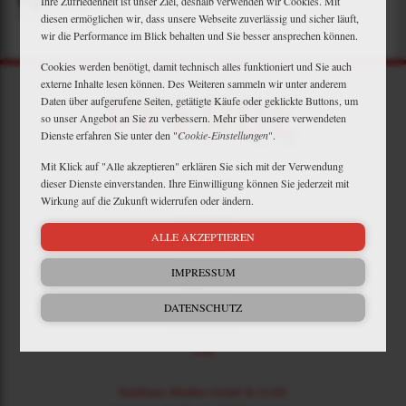
Ihre Zufriedenheit ist unser Ziel, deshalb verwenden wir Cookies. Mit
Benjamin Werndl
diesen ermöglichen wir, dass unsere Webseite zuverlässig und sicher läuft,
wir die Performance im Blick behalten und Sie besser ansprechen können.
Cookies werden benötigt, damit technisch alles funktioniert und Sie auch
externe Inhalte lesen können. Des Weiteren sammeln wir unter anderem
Daten über aufgerufene Seiten, getätigte Käufe oder geklickte Buttons, um
so unser Angebot an Sie zu verbessern. Mehr über unsere verwendeten
Dienste erfahren Sie unter den "
Cookie-Einstellungen
".
Mit Klick auf "Alle akzeptieren" erklären Sie sich mit der Verwendung
Mein Plus
dieser Dienste einverstanden. Ihre Einwilligung können Sie jederzeit mit
Kontakt
Wirkung auf die Zukunft widerrufen oder ändern.
Bewerbung
Downloads
ALLE AKZEPTIEREN
Newsletter
IMPRESSUM
Barrierefreiheit
Widerruf
DATENSCHUTZ
Impressum
Datenschutz
AGB
Matthaes Medien GmbH & Co.KG