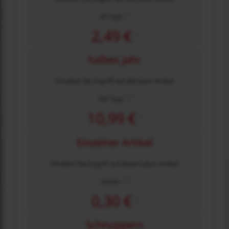
2)
30 Tage
2,49 €
1)
halbes Jahr
Erhalten Sie Zugriff auf alle plus- Artikel
2)
180 Tage
10,99 €
1)
Einzelner Artikel
Erhalten Sie Zugriff auf diesen plus- Artikel
2)
Immer
0,30 €
1)
Schnuppern