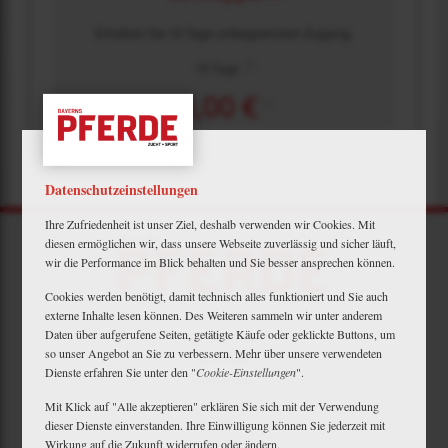
Erhalten Sie 10 Tage unbegrenzten Zugang.
2)
10 Tage
0,00 €
1)
Datenschutzeinstellungen
Ihre Zufriedenheit ist unser Ziel, deshalb verwenden wir Cookies. Mit
diesen ermöglichen wir, dass unsere Webseite zuverlässig und sicher läuft,
wir die Performance im Blick behalten und Sie besser ansprechen können.
Cookies werden benötigt, damit technisch alles funktioniert und Sie auch
externe Inhalte lesen können. Des Weiteren sammeln wir unter anderem
Daten über aufgerufene Seiten, getätigte Käufe oder geklickte Buttons, um
Mein Plus
so unser Angebot an Sie zu verbessern. Mehr über unsere verwendeten
Kontakt
Dienste erfahren Sie unter den "
Cookie-Einstellungen
".
Bewerbung
Downloads
Mit Klick auf "Alle akzeptieren" erklären Sie sich mit der Verwendung
Newsletter
dieser Dienste einverstanden. Ihre Einwilligung können Sie jederzeit mit
Barrierefreiheit
Wirkung auf die Zukunft widerrufen oder ändern.