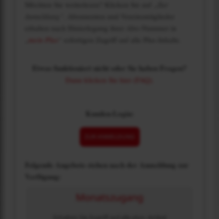
Möchten Sie weiterlesen? Klicken Sie auf
„Zur
Anmeldung“
. Abonnenten und Vereinsmitglieder
erhalten nach Hinterlegung ihrer Abo-Nummer in
„
mein Plus
“ sofortigen Zugriff auf alle Plus-Inhalte.
Etwas funktioniert nicht oder Sie haben Fragen?
Dann klicken Sie hier (FAQ).
Kunden-Login:
ZUR ANMELDUNG
Folgende Angebote stehen nach der Anmeldung zur
Verfügung:
Monatszugang
Erhalten Sie Zugriff auf alle plus- Artikel