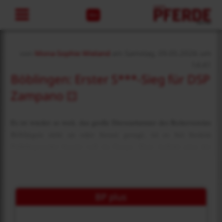
Abo
von
Mona-Sophie Wieland
am Samstag, 09.05.2026 um
14:41
Böblingen: Erster S***-Sieg für DSP
Zampano
Es ist wieder so weit, das große Dressurturnier des Reitervereins
Böblingen steht an oder besser gesagt, ist es bei bestem
Frühlingswetter bereits voll im Gange. Zum Auftakt ging der
erste S***-Sieg nach Bayern und bei den Amateuren zeigte sich
ein starkes Feld.
BP plus